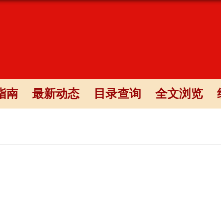
指南
最新动态
目录查询
全文浏览