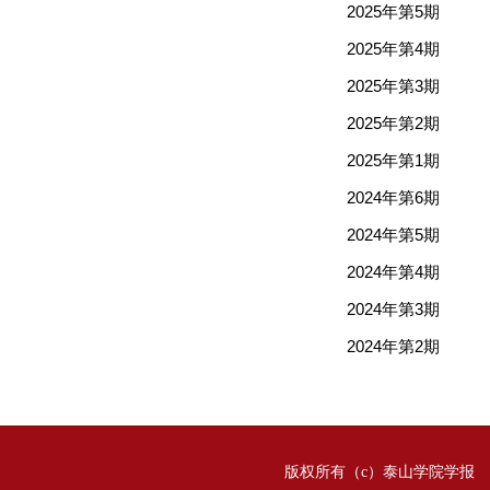
2025年第5期
2025年第4期
2025年第3期
2025年第2期
2025年第1期
2024年第6期
2024年第5期
2024年第4期
2024年第3期
2024年第2期
版权所有（c）泰山学院学报