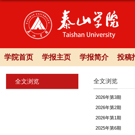
学院首页
学报主页
学报简介
投稿
全文浏览
全文浏览
2026年第3期
2026年第2期
2026年第1期
2025年第6期